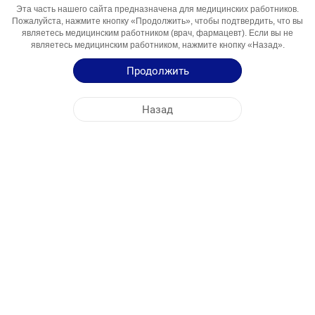
Активный
Азитромицин
Эта часть нашего сайта предназначена для медицинских работников.
Пожалуйста, нажмите кнопку «Продолжить», чтобы подтвердить, что вы
Компонент
являетесь медицинским работником (врач, фармацевт). Если вы не
Области
Инфекции дыхательных путей
являетесь медицинским работником, нажмите кнопку «Назад».
Использования
Продолжить
Инструкция по Применению
Назад
Краткая Информация о Продукции
ЦЕНТРАЛЬНЫЙ ОФИС
NOBEL КИРГИЗИЯ
АДРЕСА ФАБРИК
КАРТА САЙТА
ДРУГОЕ