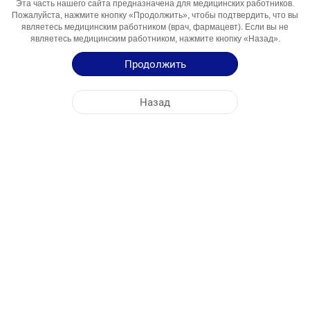
Эта часть нашего сайта предназначена для медицинских работников.
Компонент
Пожалуйста, нажмите кнопку «Продолжить», чтобы подтвердить, что вы
являетесь медицинским работником (врач, фармацевт). Если вы не
Области
При гриппе и простуде
являетесь медицинским работником, нажмите кнопку «Назад».
Использования
Продолжить
Инструкция по Применению
Назад
Краткая Информация о Продукции
ЦЕНТРАЛЬНЫЙ ОФИС
NOBEL КИРГИЗИЯ
АДРЕСА ФАБРИК
КАРТА САЙТА
ДРУГОЕ
СОЦИАЛЬНЫЕ МЕДИА
Файлы cookie используются для максимально эффективного использования