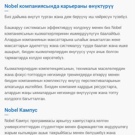
Nobel компаниясында карьераны өнүктүрүү
Биз дайыма өнүгүп турган жана дем берүүчү иш чөйрөсүн түзөбүз.
Башкаруу системасын эффективдүү колдонуу менен биз Nobel
компаниясынын кызматкерлеринин ишмердүүлүгүн баалайбыз.
Алардын компаниянын максаттарына ылайык аныкталган жеке
максаттарын адилеттүү жана системалуу түрдө баалап жана ишке
ашырып, биздин кызматкерлердин өнүгүүсү үчүн ачык болгон
тармактарда колдоо көрсөтөбүз.
Кызматкерлердин компетенциясынын, техникалык маселелердин
жана фокус-топтордун негизинде тренингдерди өткөрүү менен
биздин компаниянын комплекстүү өнүгүү перспективаларынын
алкагында иштейбиз. Биздин компания кадрдык ресурстарга,
алардын жаңы ыкмалардын негизинде өнүгүүсүнө жана топту
колдоого багытталган.
Nobel Кампус
Nobel Кампус программасы аркылуу кампустарга келген
университеттердин студенттери менен фармацевттик өндүрүштөгү
жарым кылымдан ашык тажрыйбасы менен бөлүшөбүз жана