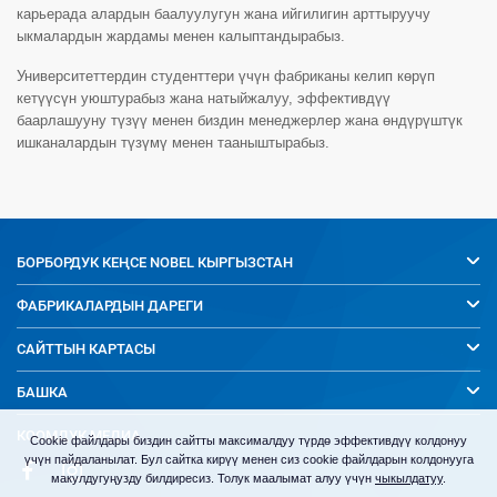
карьерада алардын баалуулугун жана ийгилигин арттыруучу
ыкмалардын жардамы менен калыптандырабыз.
Университеттердин студенттери үчүн фабриканы келип көрүп
кетүүсүн уюштурабыз жана натыйжалуу, эффективдүү
баарлашууну түзүү менен биздин менеджерлер жана өндүрүштүк
ишканалардын түзүмү менен тааныштырабыз.
БОРБОРДУК КЕҢСЕ
NOBEL КЫРГЫЗСТАН
ФАБРИКАЛАРДЫН ДАРЕГИ
САЙТТЫН КАРТАСЫ
БАШКА
КООМДУК МЕДИА
Cookie файлдары биздин сайтты максималдуу түрдө эффективдүү колдонуу
үчүн пайдаланылат. Бул сайтка кирүү менен сиз cookie файлдарын колдонууга
макулдугуңузду билдиресиз. Толук маалымат алуу үчүн
чыкылдатуу
.