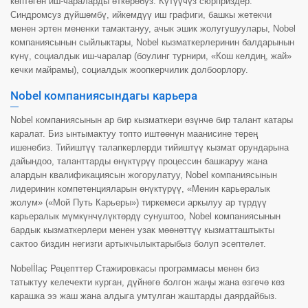
көптөгөн иш-чараларды өткөрөбүз. Күтүүчүз сюрприздер:
Синдромсуз дүйшөмбү, ийкемдүү иш графиги, башкы жетекчи
менен эртен мененки тамактануу, ачык эшик жолугушуулары, Nobel
компаниясынын сыйлыктары, Nobel кызматкерлеринин балдарынын
күнү, социалдык иш-чаралар (боулинг турнири, «Кош келдиң, жай»
кечки майрамы), социалдык жоопкерчилик долбоорлору.
Nobel компаниясындагы карьера
Nobel компаниясынын ар бир кызматкери өзүнчө бир талант катары
каралат. Биз ынтымактуу топто иштөөнүн маанисине терең
ишенебиз. Тийиштүү талапкерлерди тийиштүү кызмат орундарына
дайындоо, таланттарды өнүктүрүү процессин башкаруу жана
алардын квалификациясын жогорулатуу, Nobel компаниясынын
лидеринин компетенцияларын өнүктүрүү, «Менин карьералык
жолум» («Мой Путь Карьеры») тиркемеси аркылуу ар түрдүү
карьералык мүмкүнчүлүктөрдү сунуштоо, Nobel компаниясынын
бардык кызматкерлери менен узак мөөнөттүү кызматташтыкты
сактоо биздин негизги артыкчылыктарыбыз болуп эсептелет.
Nobelİlaç Рецепттер Стажировкасы программасы менен биз
татыктуу келечекти курган, дүйнөгө болгон жаңы жана өзгөчө көз
карашка ээ жаш жана алдыга умтулган жаштарды даярдайбыз.