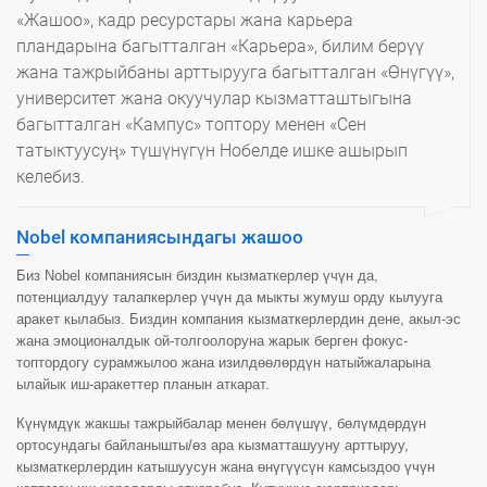
«Жашоо», кадр ресурстары жана карьера
пландарына багытталган «Карьера», билим берүү
жана тажрыйбаны арттырууга багытталган «Өнүгүү»,
университет жана окуучулар кызматташтыгына
багытталган «Кампус» топтору менен «Сен
татыктуусуң» түшүнүгүн Нобелде ишке ашырып
келебиз.
Nobel компаниясындагы жашоо
Биз Nobel компаниясын биздин кызматкерлер үчүн да,
потенциалдуу талапкерлер үчүн да мыкты жумуш орду кылууга
аракет кылабыз. Биздин компания кызматкерлердин дене, акыл-эс
жана эмоционалдык ой-толгоолоруна жарык берген фокус-
топтордогу сурамжылоо жана изилдөөлөрдүн натыйжаларына
ылайык иш-аракеттер планын аткарат.
Күнүмдүк жакшы тажрыйбалар менен бөлүшүү, бөлүмдөрдүн
ортосундагы байланышты/өз ара кызматташууну арттыруу,
кызматкерлердин катышуусун жана өнүгүүсүн камсыздоо үчүн