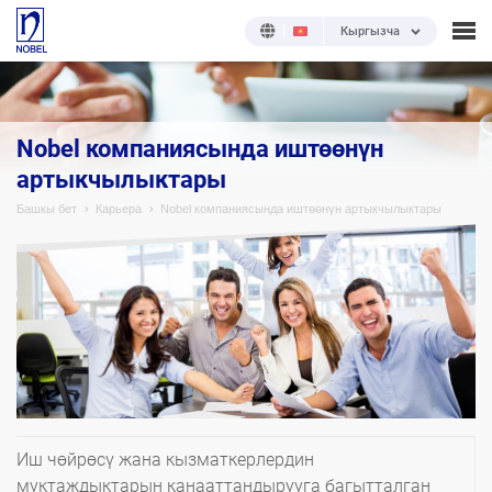
Кыргызча
Nobel компаниясында иштөөнүн
артыкчылыктары
Башкы бет
Карьера
Nobel компаниясында иштөөнүн артыкчылыктары
Иш чөйрөсү жана кызматкерлердин
муктаждыктарын канааттандырууга багытталган