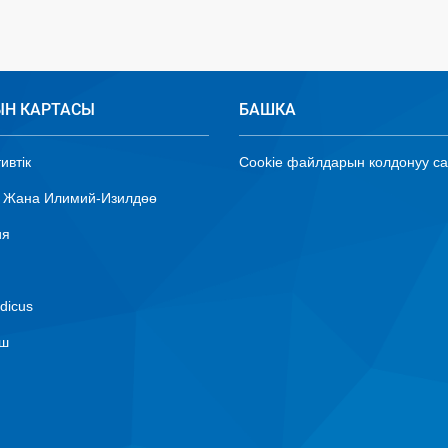
ЫН КАРТАСЫ
БАШКА
ивтік
Cookie файлдарын колдонуу с
 Жана Илимий-Изилдөө
ия
dicus
ыш