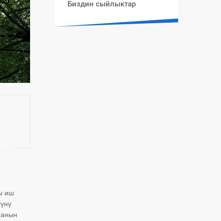
Биздин сыйлыктар
ы иш
үүнү
манын