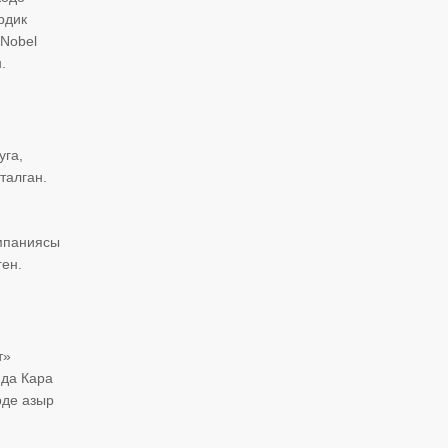
рдик
 Nobel
.
уга,
талган.
омпаниясы
ен.
т»
нда Кара
рде азыр