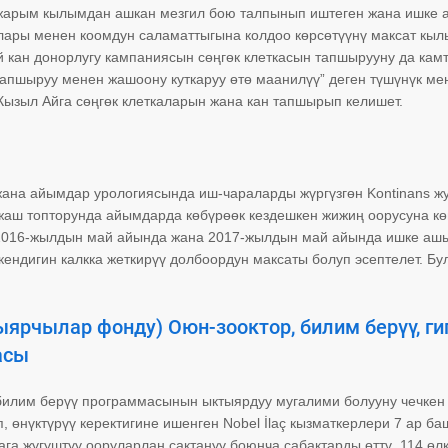
 жарым кылымдан ашкан мезгил бою талпынып иштеген жана ишке 
лары менен коомдун саламаттыгына колдоо көрсөтүүнү максат кыл
Ай кан донорлугу кампаниясын сөңгөк клеткасын тапшырууну да кам
 тапшыруу менен жашоону куткаруу өтө маанилүү” деген түшүнүк ме
Кызыл Айга сөңгөк клеткаларын жана кан тапшырып келишет.
 жана айымдар урологиясында иш-чараларды жүргүзгөн Kontinans 
жаш топторунда айымдарда көбүрөөк кездешкен жижиң оорусуна кө
у 2016-жылдын май айында жана 2017-жылдын май айында ишке аш
кендигин калкка жеткирүү долбоордун максаты болуп эсептелет. Бу
ярчылар фонду) Оюн-зооктор, билим берүү, ги
асы
 билим берүү программасынын ыктыярдуу мугалими болууну чечкен
, өнүктүрүү керектигине ишенген Nobel İlaç кызматкерлери 7 ар ба
га жугуштуу ооруларлан сактануу боюнча сабактарды өттү. 114 өл