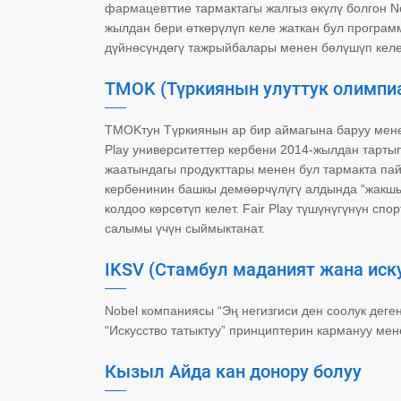
фармацевттие тармактагы жалгыз өкүлү болгон 
жылдан бери өткөрүлүп келе жаткан бул програм
дүйнөсүндөгү тажрыйбалары менен бөлүшүп келе
TMOK (Түркиянын улуттук олимпиад
TMOKтун Түркиянын ар бир аймагына баруу менен
Play университеттер кербени 2014-жылдан тарты
жаатындагы продукттары менен бул тармакта пайд
кербенинин башкы демөөрчүлүгү алдында “жакшыга
колдоо көрсөтүп келет. Fair Play түшүнүгүнүн с
салымы үчүн сыймыктанат.
IKSV (Стамбул маданият жана иск
Nobel компаниясы “Эң негизгиси ден соолук дег
“Искусство татыктуу” принциптерин кармануу мен
Кызыл Айда кан донору болуу