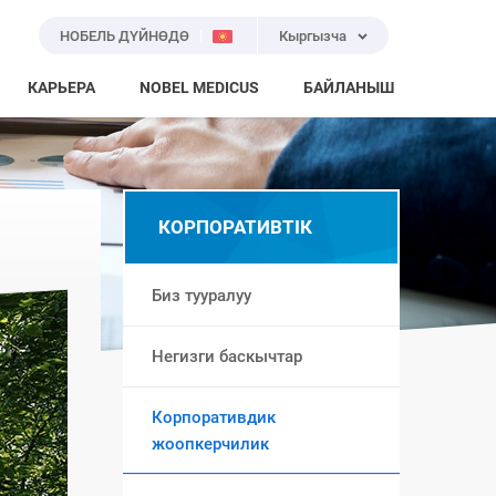
НОБЕЛЬ ДҮЙНӨДӨ
Кыргызча
КАРЬЕРА
NOBEL MEDICUS
БАЙЛАНЫШ
КОРПОРАТИВТІК
Биз тууралуу
Негизги баскычтар
Корпоративдик
жоопкерчилик