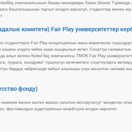
Nobelİlaç компаниясынын башкы менеджери Хакан Шахин Түркияда 
мага башталышынан тартып колдоо көрсөтүп, студенттер менен иш
т.
алык комитети) Fair Play университеттер кер
 студенттерге Fair Play концепциясын жана мамилесин түшүндүрг
п азыркы учурга чейин ишке ашырылып келет. Спорттук саламаттык
а алып келген Nobel İlaç компаниясы TMOK Fair Play университет
, туурага, кооздукка” түшүнүгүн келечектеги спортчуларга жеткир
порттун бардык чөйрөсүндө кабыл алынышы үчүн жасалган эмгекке ко
усство фонду)
ен ишеним менен иштеп жашоо сапатын жогорулатуу” милдетин атка
ен, фестивалдын аудиториясын кеңейтүүгө колдоо көрсөтөт.