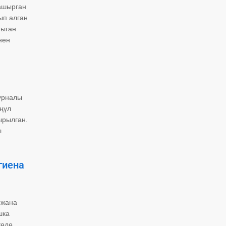
ашырган
ып алган
тыган
нен
журналы
ңүл
ырылган.
л
гиена
 жана
шка
көдө