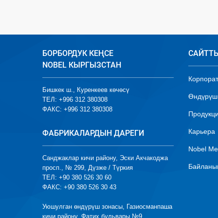
БОРБОРДУК КЕҢСЕ
САЙТТ
NOBEL КЫРГЫЗСТАН
Корпорат
Бишкек ш., Куренкеев көчөсү
Өндүрүш
ТЕЛ: +996 312 380308
ФАКС: +996 312 380308
Продукц
Карьера
ФАБРИКАЛАРДЫН ДАРЕГИ
Nobel Me
Санджаклар кичи району, Эски Акчакоджа
Байлан
просп., № 299, Дүзже / Түркия
ТЕЛ: +90 380 526 30 60
ФАКС: +90 380 526 30 43
Уюшулган өндүрүш зонасы, Газиосманпаша
кичи району, Фатих бульвары №9,