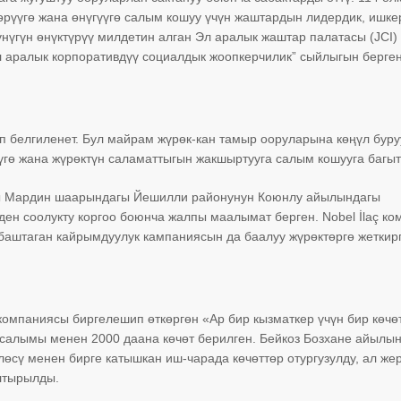
гөрүүгө жана өнүгүүгө салым кошуу үчүн жаштардын лидердик, ишке
үгүн өнүктүрүү милдетин алган Эл аралык жаштар палатасы (JCI)
 аралык корпоративдүү социалдык жоопкерчилик” сыйлыгын берген
п белгиленет. Бул майрам жүрөк-кан тамыр ооруларына көңүл буру
үгө жана жүрөктүн саламаттыгын жакшыртууга салым кошууга багыт
ясы Мардин шаарындагы Йешилли районунун Коюнлу айылындагы
ден соолукту коргоо боюнча жалпы маалымат берген. Nobel İlaç к
аштаган кайрымдуулук кампаниясын да баалуу жүрөктөргө жеткирг
компаниясы биргелешип өткөргөн «Ар бир кызматкер үчүн бир көчө
салымы менен 2000 даана көчөт берилген. Бейкоз Бозхане айылы
лөсү менен бирге катышкан иш-чарада көчөттөр отургузулду, ал же
алтырылды.