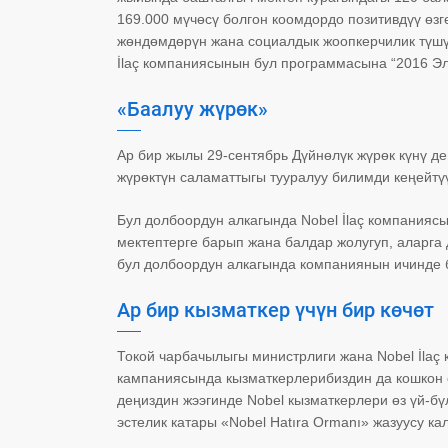
169.000 мүчөсү болгон коомдордо позитивдүү өз
жөндөмдөрүн жана социалдык жоопкерчилик түшүн
İlaç компаниясынын бул программасына “2016 Эл
«Баалуу жүрөк»
Ар бир жылы 29-сентябрь Дүйнөлүк жүрөк күнү де
жүрөктүн саламаттыгы тууралуу билимди кеңейтү
Бул долбоордун алкагында Nobel İlaç компани
мектептерге барып жана балдар жолугуп, аларга 
бул долбоордун алкагында компаниянын ичинде б
Ар бир кызматкер үчүн бир көчөт
Токой чарбачылыгы министрлиги жана Nobel İlaç 
кампаниясында кызматкерлерибиздин да кошкон 
деңиздин жээгинде Nobel кызматкерлери өз үй-бү
эстелик катары «Nobel Hatıra Ormanı» жазуусу к