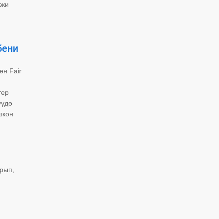
эки
бени
өн Fair
тер
үүдө
шкон
рып,