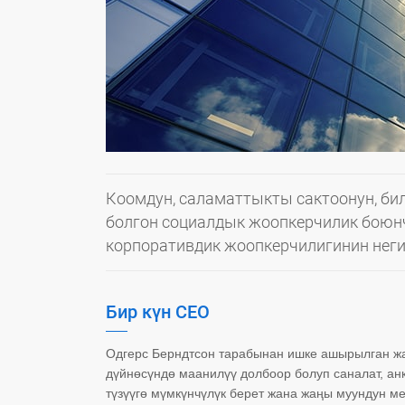
Коомдун, саламаттыкты сактоонун, би
болгон социалдык жоопкерчилик боюнч
корпоративдик жоопкерчилигинин неги
Бир күн CEO
Одгерс Берндтсон тарабынан ишке ашырылган жа
дүйнөсүндө маанилүү долбоор болуп саналат, а
түзүүгө мүмкүнчүлүк берет жана жаңы муундун 