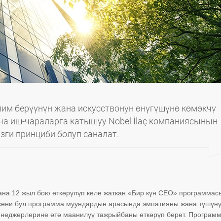
лим берүүнүн жана искусствонун өнүгүшүнө көмөкчү
а иш-чараларга катышуу Nobel İlaç компаниясынын
зги принциби болуп саналат.
на 12 жыл бою өткөрүлүп келе жаткан «Бир күн СЕО» программас
нкени бул программа муундардын арасында эмпатияны жана түшүн
менеджерлерине өтө маанилүү тажрыйбаны өткөрүп берет. Програм