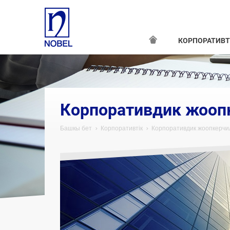
КОРПОРАТИВТ
Корпоративдик жооп
Башкы бет
Корпоративтік
Корпоративдик жоопкерчи