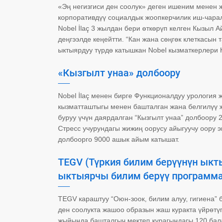
«Эң негизгиси ден соолук» деген ишеним менен
корпоративдүү социалдык жоопкерчилик иш-чара
Nobel İlaç 3 жылдан бери өткөрүп келген Кызыл 
деңгээлде кеңейтти. “Кан жана сөңгөк клеткасын
ыктыярдуу түрдө катышкан Nobel кызматкерлери 
«Кызгылт унаа» долбоору
Nobel İlaç менен бирге Функционалдуу урология
кызматташтыгы менен башталган жана белгилүү 
буруу үчүн даярдалган “Кызгылт унаа” долбоор
Стресс учурундагы жижиң оорусу айыгуучу оору э
долбоорго 9000 ашык айым катышат.
TEGV (Түркия билим берүүнүн ыкты
ыктыярчы билим берүү программ
TEGV караштуу “Оюн-зоок, билим алуу, гигиена”
ден соолукта жашоо образын жаш куракта үйрөтүп
жыйында башталгыч мектеп курагындагы 120 бала