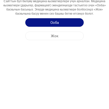
Сайттын бул бөлүмү медицина кызматкерлери үчүн арналган. Медицина
Ингредиент
кызматкери (дарыгер, фармацевт) экендигиңизди тастыктоо үчүн «Ооба»
баскычын басыңыз. Эгерде медицина кызматкери болбосоңуз «Жок»
Пайдалануу
БА, Аллергический ринит
баскычына басуу менен сиз башкы бетке өтсөңүз болот.
Аймактары
Ооба
Колдонуу боюнча нускама
Жок
Продукция тууралуу кыскача маалымат
БОРБОРДУК КЕҢСЕ
NOBEL КЫРГЫЗСТАН
ФАБРИКАЛАРДЫН ДАРЕГИ
САЙТТЫН КАРТАСЫ
БАШКА
КООМДУК МЕДИА
Cookie файлдары биздин сайтты максималдуу түрдө эффективдүү колдонуу