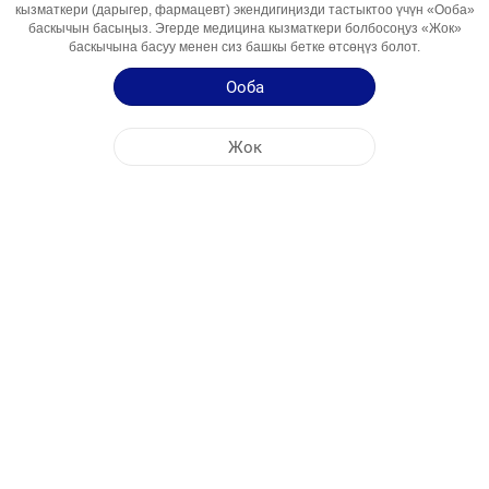
кызматкери (дарыгер, фармацевт) экендигиңизди тастыктоо үчүн «Ооба»
Ингредиент
баскычын басыңыз. Эгерде медицина кызматкери болбосоңуз «Жок»
Пайдалануу
При гриппе и простуде
баскычына басуу менен сиз башкы бетке өтсөңүз болот.
Аймактары
Ооба
Колдонуу боюнча нускама
Жок
БОРБОРДУК КЕҢСЕ
NOBEL КЫРГЫЗСТАН
ФАБРИКАЛАРДЫН ДАРЕГИ
САЙТТЫН КАРТАСЫ
БАШКА
КООМДУК МЕДИА
Cookie файлдары биздин сайтты максималдуу түрдө эффективдүү колдонуу
үчүн пайдаланылат. Бул сайтка кирүү менен сиз cookie файлдарын колдонууга