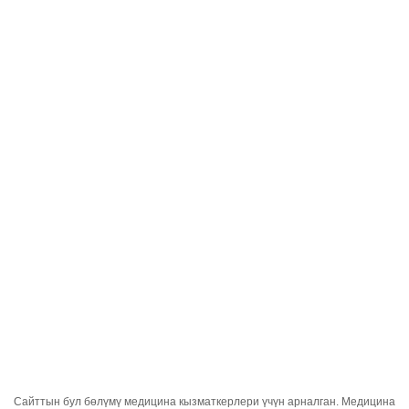
Кыргызча
;
Тайлол Фен ХОТ
Башкы бет
Продукция
Дары-дармектер
Тайлол Фен ХОТ
Сайттын бул бөлүмү медицина кызматкерлери үчүн арналган. Медицина
Активдүү
Парацетамол