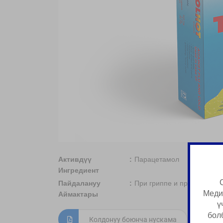
Активдүү
Парацетамол
Ингредиент
Пайдалануу
При гриппе и простуде
Меди
Аймактары
ү
бол
Колдонуу боюнча нускама