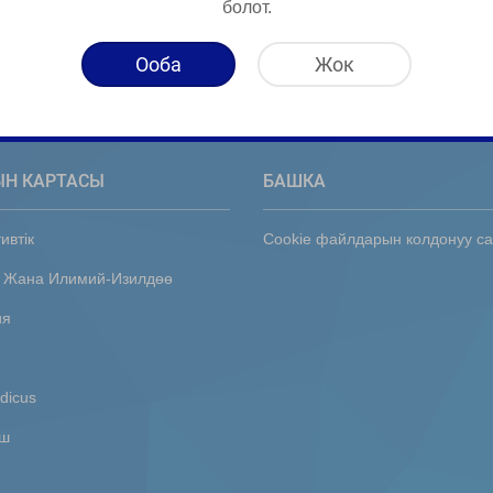
болот.
Ооба
Жок
ЫН КАРТАСЫ
БАШКА
ивтік
Cookie файлдарын колдонуу с
 Жана Илимий-Изилдөө
ия
dicus
ыш