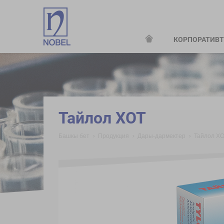
КОРПОРАТИВТ
;
Тайлол ХОТ
Башкы бет
Продукция
Дары-дармектер
Тайлол Х