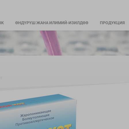
ІК
ӨНДҮРҮШ ЖАНА ИЛИМИЙ-ИЗИЛДӨӨ
ПРОДУКЦИЯ
ОТ