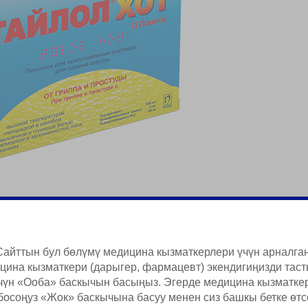
Сайттын бул бөлүмү медицина кызматкерлери үчүн арналган
цина кызматкери (дарыгер, фармацевт) экендигиңизди таст
чүн «Ооба» баскычын басыңыз. Эгерде медицина кызматке
босоңуз «Жок» баскычына басуу менен сиз башкы бетке өтс
Продукция тууралуу кыскача маалымат