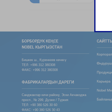
БОРБОРДУК КЕҢСЕ
САЙТТ
NOBEL КЫРГЫЗСТАН
Корпорат
Бишкек ш., Куренкеев көчөсү
Өндүрүш
ТЕЛ: +996 312 380308
ФАКС: +996 312 380308
Продукц
Карьера
ФАБРИКАЛАРДЫН ДАРЕГИ
Nobel Me
Санджаклар кичи району, Эски Акчакоджа
Байлан
просп., № 299, Дүзже / Түркия
ТЕЛ: +90 380 526 30 60
ФАКС: +90 380 526 30 43