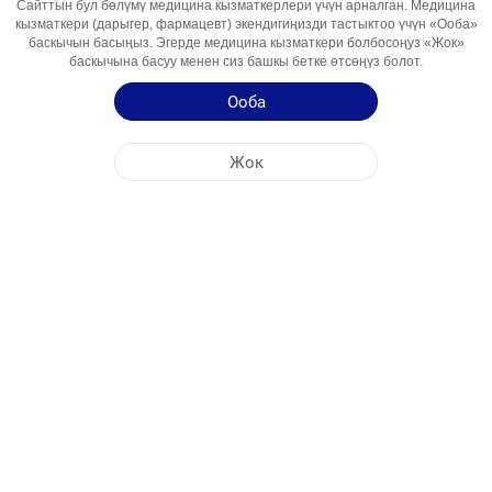
Сайттын бул бөлүмү медицина кызматкерлери үчүн арналган. Медицина
Ингредиент
кызматкери (дарыгер, фармацевт) экендигиңизди тастыктоо үчүн «Ооба»
баскычын басыңыз. Эгерде медицина кызматкери болбосоңуз «Жок»
Пайдалануу
Противовирусное средство
баскычына басуу менен сиз башкы бетке өтсөңүз болот.
Аймактары
Ооба
Колдонуу боюнча нускама
Жок
Продукция тууралуу кыскача маалымат
БОРБОРДУК КЕҢСЕ
NOBEL КЫРГЫЗСТАН
ФАБРИКАЛАРДЫН ДАРЕГИ
САЙТТЫН КАРТАСЫ
БАШКА
КООМДУК МЕДИА
Cookie файлдары биздин сайтты максималдуу түрдө эффективдүү колдонуу