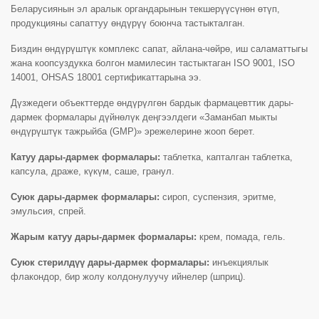
Беларусиянын эл аралык органдарынын текшерүүсүнөн өтүп,
продукцияны сапаттуу өндүрүү боюнча тастыкталган.
Биздин өндүрүштүк комплекс сапат, айлана-чөйрө, иш саламаттыгы
жана коопсуздукка болгон мамилесин тастыктаган ISO 9001, ISO
14001, OHSAS 18001 сертификаттарына ээ.
Дүзжедеги объекттерде өндүрүлгөн бардык фармацевттик дары-
дармек формалары дүйнөлүк деңгээлдеги «Заманбап мыкты
өндүрүштүк тажрыйба (GMP)» эрежелерине жооп берет.
Катуу дары-дармек формалары:
таблетка, капталган таблетка,
капсула, драже, күкүм, саше, гранул.
Суюк дары-дармек формалары:
сироп, суспензия, эритме,
эмульсия, спрей.
Жарым катуу дары-дармек формалары:
крем, помада, гель.
Суюк стерилдүү дары-дармек формалары:
инъекциялык
флакондор, бир жолу колдонулуучу ийнелер (шприц).