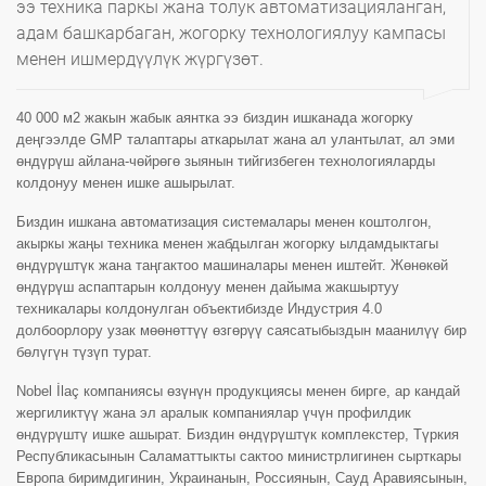
ээ техника паркы жана толук автоматизацияланган,
адам башкарбаган, жогорку технологиялуу кампасы
менен ишмердүүлүк жүргүзөт.
40 000 м2 жакын жабык аянтка ээ биздин ишканада жогорку
деңгээлде GMP талаптары аткарылат жана ал улантылат, ал эми
өндүрүш айлана-чөйрөгө зыянын тийгизбеген технологияларды
колдонуу менен ишке ашырылат.
Биздин ишкана автоматизация системалары менен коштолгон,
акыркы жаңы техника менен жабдылган жогорку ылдамдыктагы
өндүрүштүк жана таңгактоо машиналары менен иштейт. Жөнөкөй
өндүрүш аспаптарын колдонуу менен дайыма жакшыртуу
техникалары колдонулган объектибизде Индустрия 4.0
долбоорлору узак мөөнөттүү өзгөрүү саясатыбыздын маанилүү бир
бөлүгүн түзүп турат.
Nobel İlaç компаниясы өзүнүн продукциясы менен бирге, ар кандай
жергиликтүү жана эл аралык компаниялар үчүн профилдик
өндүрүштү ишке ашырат. Биздин өндүрүштүк комплекстер, Түркия
Республикасынын Саламаттыкты сактоо министрлигинен сырткары
Европа биримдигинин, Украинанын, Россиянын, Сауд Аравиясынын,