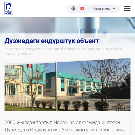
Кыргызча
Дүзжедеги өндүрштүк объект
Башкы бет
Өндүрүш Жана Илимий-Изилдөө
Фабрикалар
Дүзжедеги
өндүрштүк объект
2000-жылдан тартып Nobel İlaç алкагында иштеген
Дүзжедеги Өндүрүштүк объект жогорку технологияга