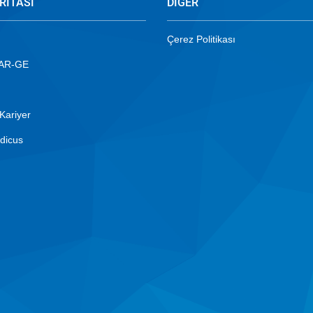
RİTASI
DİĞER
Çerez Politikası
 AR-GE
Kariyer
dicus