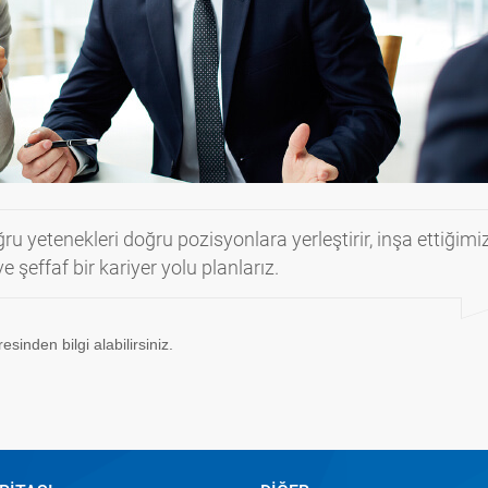
ğru yetenekleri doğru pozisyonlara yerleştirir, inşa ettiğimi
e şeffaf bir kariyer yolu planlarız.
esinden bilgi alabilirsiniz.