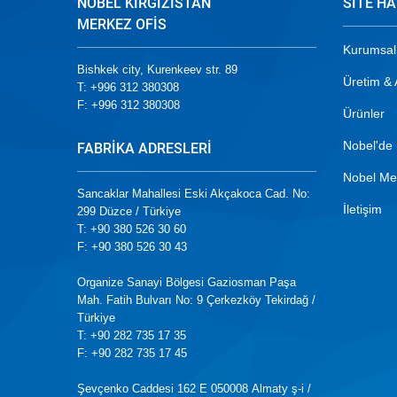
NOBEL KIRGIZISTAN
SİTE HA
MERKEZ OFİS
Kurumsal
Bishkek city, Kurenkeev str. 89
Üretim &
T: +996 312 380308
F: +996 312 380308
Ürünler
Nobel'de 
FABRİKA ADRESLERİ
Nobel Me
Sancaklar Mahallesi Eski Akçakoca Cad. No:
İletişim
299 Düzce / Türkiye
T: +90 380 526 30 60
F: +90 380 526 30 43
Organize Sanayi Bölgesi Gaziosman Paşa
Mah. Fatih Bulvarı No: 9 Çerkezköy Tekirdağ /
Türkiye
T: +90 282 735 17 35
F: +90 282 735 17 45
Şevçenko Caddesi 162 Е 050008 Almaty ş-i /