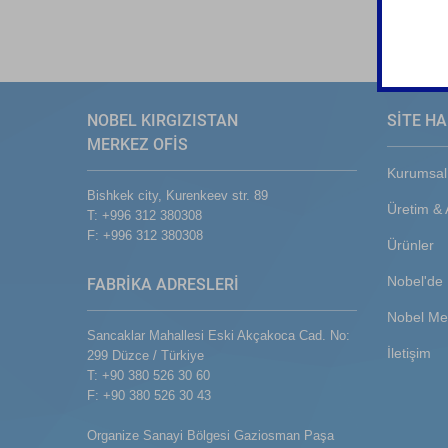
NOBEL KIRGIZISTAN
SİTE HA
MERKEZ OFİS
Kurumsal
Bishkek city, Kurenkeev str. 89
Üretim &
T: +996 312 380308
F: +996 312 380308
Ürünler
Nobel'de 
FABRİKA ADRESLERİ
Nobel Me
Sancaklar Mahallesi Eski Akçakoca Cad. No:
İletişim
299 Düzce / Türkiye
T: +90 380 526 30 60
F: +90 380 526 30 43
Organize Sanayi Bölgesi Gaziosman Paşa