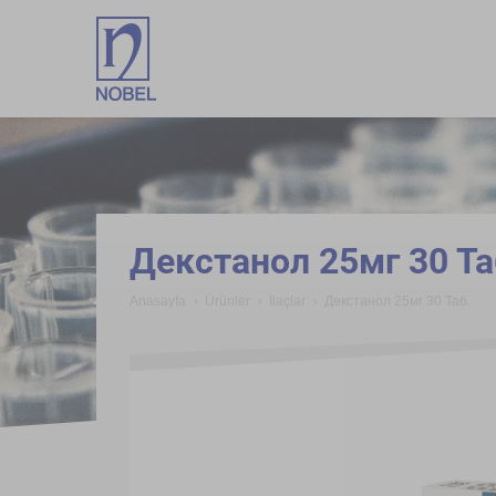
;
Декстанол 25мг 30 Та
Anasayfa
Ürünler
İlaçlar
Декстанол 25мг 30 Таб.