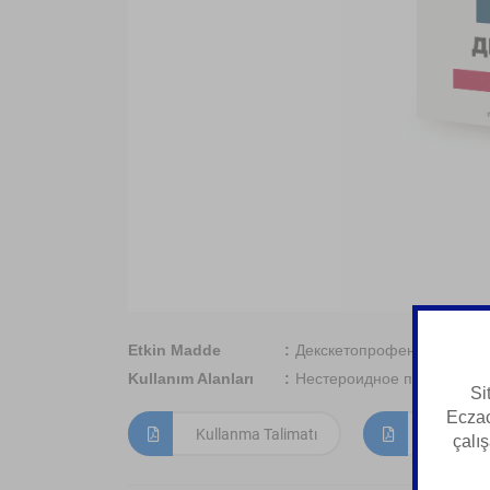
Etkin Madde
Декскетопрофен
Kullanım Alanları
Нестероидное противовос
Si
Eczac
Kullanma Talimatı
Kısa Ürün
çalış