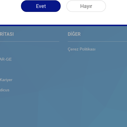
Evet
Hayır
RİTASI
DİĞER
Çerez Politikası
 AR-GE
Kariyer
dicus