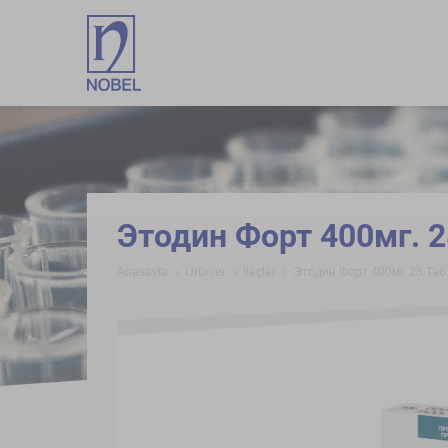
;
Этодин Форт 400мг. 2
Anasayfa
Ürünler
İlaçlar
Этодин Форт 400мг. 28 Таб