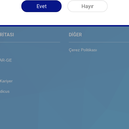
Evet
Hayır
RİTASI
DİĞER
Çerez Politikası
 AR-GE
Kariyer
dicus