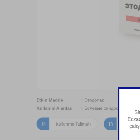
Etkin Madde
Этодолак
Kullanım Alanları
Болевые синдромы
Si
Eczac
Kullanma Talimatı
Kısa Ürün
çalış