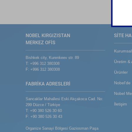
NOBEL KIRGIZISTAN
SİTE HA
MERKEZ OFİS
Kurumsal
Bishkek city, Kurenkeev str. 89
Üretim &
T: +996 312 380308
F: +996 312 380308
Ürünler
Nobel'de 
FABRİKA ADRESLERİ
Nobel Me
Sancaklar Mahallesi Eski Akçakoca Cad. No:
İletişim
299 Düzce / Türkiye
T: +90 380 526 30 60
F: +90 380 526 30 43
Organize Sanayi Bölgesi Gaziosman Paşa