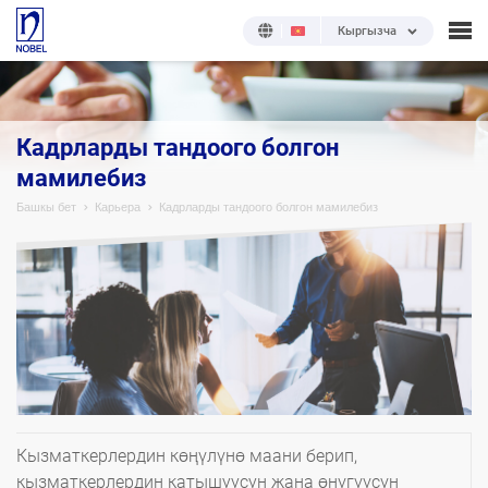
Кыргызча
Кадрларды тандоого болгон
мамилебиз
Башкы бет
Карьера
Кадрларды тандоого болгон мамилебиз
Кызматкерлердин көңүлүнө маани берип,
кызматкерлердин катышуусун жана өнүгүүсүн