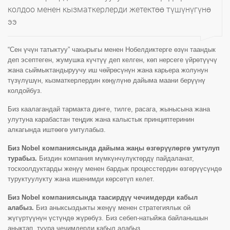
колдоо менен кызматкерлерди жетектөө түшүнүгүнө
ээ
“Сен үчүн татыктуу” чакырыгы менен Нобелдиктерге өзүн таандык
деп эсептеген, жумушка күчтүү деп келген, көп нерсеге үйрөтүүчү
жана сыймыктандыруучу иш чөйрөсүнүн жана карьера жолунун
түзүлүшүн, кызматкерлердин көңүлүнө дайыма маани берүүнү
колдойбуз.
Биз каалагандай тармакта динге, тилге, расага, жынысына жана
улутуна карабастан теңдик жана калыстык принциптеринин
алкагында иштөөгө умтулабыз.
Биз Nobel компаниясында дайыма жаңы өзгөрүүлөргө умтулуп
турабыз.
Биздин компания мүмкүнчүлүктөрдү пайдаланат,
тоскоолдуктарды жеңүү менен бардык процесстердин өзгөрүүсүндө
туруктуулукту жана ишенимди көрсөтүп келет.
Биз Nobel компаниясында таасирдүү чечимдерди кабыл
алабыз.
Биз аныксыздыкты жеңүү менен стратегиялык ой
жүгүртүүнүн үстүндө жүрөбүз. Биз себеп-натыйжа байланышын
аныктап, туура чечимдерди кабыл алабыз.