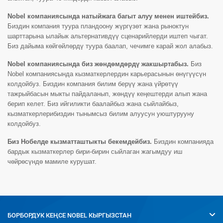
Nobel компаниясында натыйжага багыт алуу менен иштейбиз.
Биздин компания туура пландоону жүргүзөт жана рыноктун
шарттарына ылайык альтернативдүү сценарийлерди иштеп чыгат.
Биз дайыма көйгөйлөрдү туура баалап, чечимге карай жол алабыз.
Nobel компаниясында биз жөндөмдөрдү жакшыртабыз.
Биз
Nobel компаниясында кызматкерлердин карьерасынын өнүгүүсүн
колдойбуз. Биздин компания билим берүү жана үйрөтүү
тажрыйбасын мыкты пайдаланып, жөндүү кеңештерди алып жана
берип келет. Биз ийгиликти баалайбыз жана сыйлайбыз,
кызматкерлерибиздин тынымсыз билим алуусун уюштурууну
колдойбуз.
Биз Нобелде кызматташтыкты бекемдейбиз.
Биздин компанияда
бардык кызматкерлер бири-бирин сыйлаган жагымдуу иш
чөйрөсүндө мамиле курушат.
БОРБОРДУК КЕҢСЕ
NOBEL КЫРГЫЗСТАН